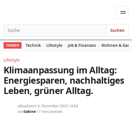
Skip to content
Men
Suchen
Search for:
Technik
Lifestyle
Job & Finanzen
Wohnen & Gart
THEMEN
Lifestyle
Klimaanpassung im Alltag:
Energiesparen, nachhaltiges
Leben, grüner Alltag.
aktualisiert: 6. Dezember 2025 14:04
von
Sabine
17 min Lesezeit