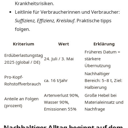
Krankheitsrisiken.
Leitlinie für Verbraucherinnen und Verbraucher:
Suffizienz, Effizienz, Kreislauf
. Praktische tipps
folgen.
Kriterium
Wert
Erklärung
Früheres Datum =
Erdüberlastungstag
24. Juli / 3. Mai
stärkere
2025 (global / DE)
Übernutzung
Nachhaltiger
Pro-Kopf-
ca. 16 t/Jahr
Bereich: 5–8 t, Ziel:
Rohstoffverbrauch
Halbierung
Artenverlust 90%,
Große Hebel bei
Anteile an Folgen
Wasser 90%,
Materialeinsatz und
(prozent)
Emissionen 55%
Nachfrage
Nachhaltiger Alltag beginnt auf dem