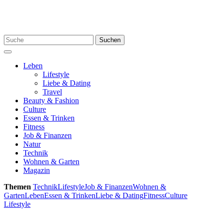
Skip
to
content
Search
Suchen
for:
Menu
Leben
Lifestyle
Liebe & Dating
Travel
Beauty & Fashion
Culture
Essen & Trinken
Fitness
Job & Finanzen
Natur
Technik
Wohnen & Garten
Magazin
Themen
Technik
Lifestyle
Job & Finanzen
Wohnen &
Garten
Leben
Essen & Trinken
Liebe & Dating
Fitness
Culture
Lifestyle