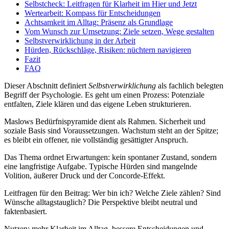
Selbstcheck: Leitfragen für Klarheit im Hier und Jetzt
Wertearbeit: Kompass für Entscheidungen
Achtsamkeit im Alltag: Präsenz als Grundlage
Vom Wunsch zur Umsetzung: Ziele setzen, Wege gestalten
Selbstverwirklichung in der Arbeit
Hürden, Rückschläge, Risiken: nüchtern navigieren
Fazit
FAQ
Dieser Abschnitt definiert
Selbstverwirklichung
als fachlich belegten
Begriff der Psychologie. Es geht um einen Prozess: Potenziale
entfalten, Ziele klären und das eigene Leben strukturieren.
Maslows Bedürfnispyramide dient als Rahmen. Sicherheit und
soziale Basis sind Voraussetzungen. Wachstum steht an der Spitze;
es bleibt ein offener, nie vollständig gesättigter Anspruch.
Das Thema ordnet Erwartungen: kein spontaner Zustand, sondern
eine langfristige Aufgabe. Typische Hürden sind mangelnde
Volition, äußerer Druck und der Concorde‑Effekt.
Leitfragen für den Beitrag: Wer bin ich? Welche Ziele zählen? Sind
Wünsche alltagstauglich? Die Perspektive bleibt neutral und
faktenbasiert.
Nutzen: mehr Klarheit im Alltag, bessere Entscheidungen und