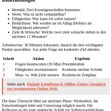
Reflexionsbogen
Identität: Drei Kerneigenschaften benennen.
Werte: Was ist nicht verhandelbar?
Fähigkeiten: Was kann ich sofort nutzen?
Bedürfnisse: Wie werden sie im Alltag (Hobbys als
Möglichkeit) adressiert?
Ziele & Wünsche: Welche zwei ziele wünsche stehen in den
nächsten 12 Monaten?
Arbeitsweise: 30 Minuten fokussiert, danach die drei wichtigsten
Punkte auswählen. Aus jeder Frage ein konkretes Ziel ableiten.
Schritt
Aktion
Ergebnis
1
Fragen beantworten (30 Min)
Prioritätenliste
2
Fähigkeiten inventarisieren
Konkrete nächste Schritte
3
Must- vs. Will-Ziele trennen
Realistische Zeitpläne
Siehe auch
Digitale Entgiftung & Offline-Zeiten: Ausgleich
zur permanenten Online-Welt.
Die klare Übersicht führt zur nächsten Phase: Wertearbeit, die
Entscheidungen leitet und Umsetzung möglich macht. Die
Reflexion ist der erste praktische Schritt zur
Selbstverwirklichung
.