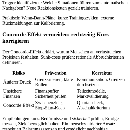
Trigger identifizieren: Welche Situationen führen zum automatischen
Nachgeben? Neue Reaktionsketten gezielt trainieren.
Praktisch: Wenn‑Dann‑Pläne, kurze Trainingszyklen, externe
Rückmeldungen zur Kalibrierung.
Concorde‑Effekt vermeiden: rechtzeitig Kurs
korrigieren
Der Concorde‑Effekt erklärt, warum Menschen an verlustreichen
Projekten festhalten. Sunk‑costs prüfen; rationale Abbruchkriterien
definieren.
Risiko
Prävention
Korrektur
Grenzkriterien, klare
Kommunikation, Grenzen
Äußerer Druck
Rollen
durchsetzen
Unsichere
Finanzpuffer,
Teilzeitmodelle,
Finanzen
Sicherheit prüfen
Marktvalidierung
Zwischenziele,
Quartalscheck,
Concorde‑Effekt
Stop‑Start‑Keep
Abschaltkriterium
Empfehlungen kurz: Bedürfnisse und
sicherheit
prüfen, Erfolge
messen, Ziele beweglich halten. Ein menschzentrierter Ansatz
respektiert Belastungsgrenzen und ermöglicht nachhaltige