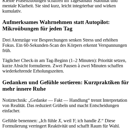
Kleine Präsenzübungen schaffen im Tagesablauf Stabilität und
mentale Klarheit. Sie sind kurz, leicht integrierbar und wirken
kumulativ.
Aufmerksames Wahrnehmen statt Autopilot:
Mikroübungen für jeden Tag
Drei Atemzüge vor Besprechungen senken Stress und erhöhen
Fokus. Ein 60‑Sekunden‑Scan des Körpers erkennt Verspannungen
früh.
Täglicher Check‑in am Tag‑Beginn (1–2 Minuten): Priorität setzen,
kurze Absicht formulieren. Zwei Pausen à zwei Minuten schaffen
wiederkehrende Erholungszeiten.
Gedanken und Gefühle sortieren: Kurzpraktiken für
mehr innere Ruhe
Notiztechnik: „Gedanke — Fakt — Handlung“ trennt Interpretation
von Realität. Das reduziert Grübeln und macht Entscheidungen
einfacher.
Gefühle benennen: „Ich fühle
X
, weil
Y
; ich handle
Z
.“ Diese
Formulierung verringert Reaktivität und schafft Raum für Wahl.