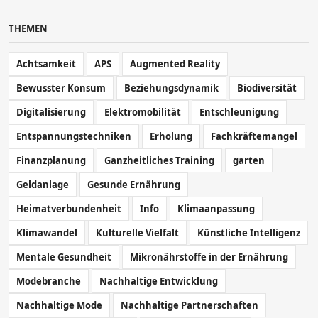
THEMEN
Achtsamkeit
APS
Augmented Reality
Bewusster Konsum
Beziehungsdynamik
Biodiversität
Digitalisierung
Elektromobilität
Entschleunigung
Entspannungstechniken
Erholung
Fachkräftemangel
Finanzplanung
Ganzheitliches Training
garten
Geldanlage
Gesunde Ernährung
Heimatverbundenheit
Info
Klimaanpassung
Klimawandel
Kulturelle Vielfalt
Künstliche Intelligenz
Mentale Gesundheit
Mikronährstoffe in der Ernährung
Modebranche
Nachhaltige Entwicklung
Nachhaltige Mode
Nachhaltige Partnerschaften