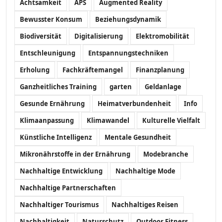
Achtsamkeit
APS
Augmented Reality
Bewusster Konsum
Beziehungsdynamik
Biodiversität
Digitalisierung
Elektromobilität
Entschleunigung
Entspannungstechniken
Erholung
Fachkräftemangel
Finanzplanung
Ganzheitliches Training
garten
Geldanlage
Gesunde Ernährung
Heimatverbundenheit
Info
Klimaanpassung
Klimawandel
Kulturelle Vielfalt
Künstliche Intelligenz
Mentale Gesundheit
Mikronährstoffe in der Ernährung
Modebranche
Nachhaltige Entwicklung
Nachhaltige Mode
Nachhaltige Partnerschaften
Nachhaltiger Tourismus
Nachhaltiges Reisen
Nachhaltigkeit
Naturschutz
Outdoor Fitness