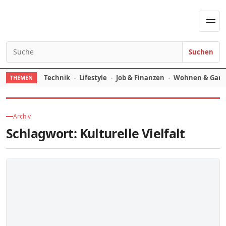
Skip to content
Men
Suchen
Search for:
Technik
Lifestyle
Job & Finanzen
Wohnen & Gart
THEMEN
Archiv
Schlagwort:
Kulturelle Vielfalt