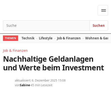
Skip to content
Men
Suchen
Search for:
Technik
Lifestyle
Job & Finanzen
Wohnen & Gart
THEMEN
Job & Finanzen
Nachhaltige Geldanlagen
und Werte beim Investment
aktualisiert: 6. Dezember 2025 15:08
von
Sabine
45 min Lesezeit