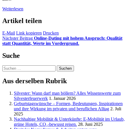
Weiterlesen
Artikel teilen
E-Mail
Link kopieren
Drucken
Nächster Beitrag
Online-Dating mit hohem Anspruch: Qualität
statt Quantität, Werte im Vordergrund.
Suche
Suchen
nach:
Aus derselben Rubrik
Silvester: Wann darf man böllern? Alles Wissenswerte zum
Silvesterfeuerwerk
1. Januar 2026
Geburtstagswünsche – Formen, Bedeutungen, Inspirationen
und ihre Wirkung im privaten und beruflichen Alltag
2. Juli
2025
Nachhaltige Mobilität & Unterkünfte: E-Mobilität im Urlaub,
grüne Hotels, CO₂-bewusst reisen.
28. Juni 2025