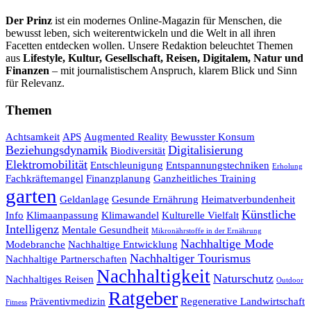
Der Prinz
ist ein modernes Online-Magazin für Menschen, die
bewusst leben, sich weiterentwickeln und die Welt in all ihren
Facetten entdecken wollen. Unsere Redaktion beleuchtet Themen
aus
Lifestyle, Kultur, Gesellschaft, Reisen, Digitalem, Natur und
Finanzen
– mit journalistischem Anspruch, klarem Blick und Sinn
für Relevanz.
Themen
Achtsamkeit
APS
Augmented Reality
Bewusster Konsum
Beziehungsdynamik
Digitalisierung
Biodiversität
Elektromobilität
Entschleunigung
Entspannungstechniken
Erholung
Fachkräftemangel
Finanzplanung
Ganzheitliches Training
garten
Geldanlage
Gesunde Ernährung
Heimatverbundenheit
Künstliche
Info
Klimaanpassung
Klimawandel
Kulturelle Vielfalt
Intelligenz
Mentale Gesundheit
Mikronährstoffe in der Ernährung
Nachhaltige Mode
Modebranche
Nachhaltige Entwicklung
Nachhaltiger Tourismus
Nachhaltige Partnerschaften
Nachhaltigkeit
Naturschutz
Nachhaltiges Reisen
Outdoor
Ratgeber
Präventivmedizin
Regenerative Landwirtschaft
Fitness