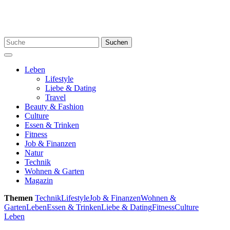
Skip
to
content
Search
Suchen
for:
Menu
Leben
Lifestyle
Liebe & Dating
Travel
Beauty & Fashion
Culture
Essen & Trinken
Fitness
Job & Finanzen
Natur
Technik
Wohnen & Garten
Magazin
Themen
Technik
Lifestyle
Job & Finanzen
Wohnen &
Garten
Leben
Essen & Trinken
Liebe & Dating
Fitness
Culture
Leben