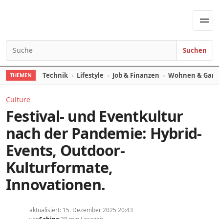
Skip to content
Men
Suchen
Search for:
Technik
Lifestyle
Job & Finanzen
Wohnen & Gart
THEMEN
Culture
Festival- und Eventkultur
nach der Pandemie: Hybrid-
Events, Outdoor-
Kulturformate,
Innovationen.
aktualisiert: 15. Dezember 2025 20:43