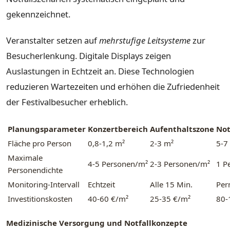
gekennzeichnet.
Veranstalter setzen auf
mehrstufige Leitsysteme
zur
Besucherlenkung. Digitale Displays zeigen
Auslastungen in Echtzeit an. Diese Technologien
reduzieren Wartezeiten und erhöhen die Zufriedenheit
der Festivalbesucher erheblich.
Planungsparameter
Konzertbereich
Aufenthaltszone
Not
Fläche pro Person
0,8-1,2 m²
2-3 m²
5-7
Maximale
4-5 Personen/m²
2-3 Personen/m²
1 P
Personendichte
Monitoring-Intervall
Echtzeit
Alle 15 Min.
Per
Investitionskosten
40-60 €/m²
25-35 €/m²
80-
Medizinische Versorgung und Notfallkonzepte