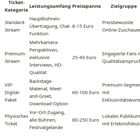
Ticket-
Leistungsumfang
Preisspanne
Zielgruppe
Kategorie
Hauptbühnen-
Standard-
Preisbewusste
Übertragung, Chat-
8-15 Euro
Stream
Online-Zuschaue
Funktion
Mehrkamera-
Perspektiven,
Premium-
Engagierte Fans 
exklusive
25-40 Euro
Stream
Qualitätsanspruc
Interviews, HD-
Qualität
Backstage-
VIP-
Premium-Segme
Material, Meet-
Digital-
60-100 Euro
mit
and-Greet,
Paket
Exklusivitätswun
Download-Option
Vor-Ort-Zugang,
Physisches
Lokales Publiku
alle Bühnen,
80-250 Euro
Ticket
mit Erlebnisfokus
Festivalgelände