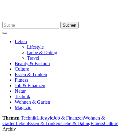
Skip
to
content
Search
Suchen
for:
Menu
Leben
Lifestyle
Liebe & Dating
Travel
Beauty & Fashion
Culture
Essen & Trinken
Fitness
Job & Finanzen
Natur
Technik
Wohnen & Garten
Magazin
Themen
Technik
Lifestyle
Job & Finanzen
Wohnen &
Garten
Leben
Essen & Trinken
Liebe & Dating
Fitness
Culture
Archiv