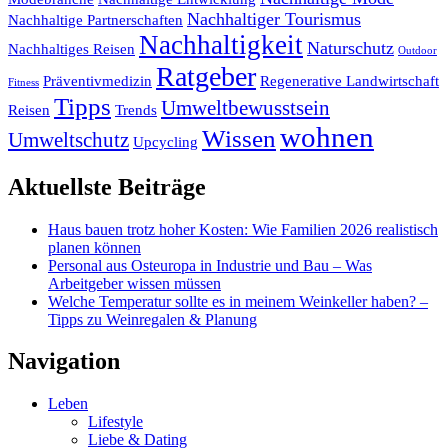
Nachhaltiger Tourismus
Nachhaltige Partnerschaften
Nachhaltigkeit
Naturschutz
Nachhaltiges Reisen
Outdoor
Ratgeber
Präventivmedizin
Regenerative Landwirtschaft
Fitness
Tipps
Umweltbewusstsein
Reisen
Trends
wohnen
Wissen
Umweltschutz
Upcycling
Aktuellste Beiträge
Haus bauen trotz hoher Kosten: Wie Familien 2026 realistisch
planen können
Personal aus Osteuropa in Industrie und Bau – Was
Arbeitgeber wissen müssen
Welche Temperatur sollte es in meinem Weinkeller haben? –
Tipps zu Weinregalen & Planung
Navigation
Leben
Lifestyle
Liebe & Dating