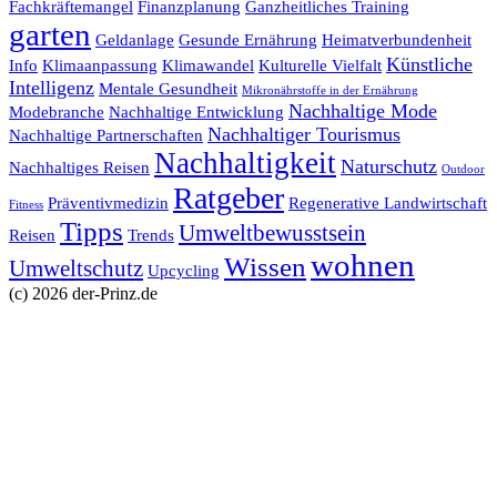
Fachkräftemangel
Finanzplanung
Ganzheitliches Training
garten
Geldanlage
Gesunde Ernährung
Heimatverbundenheit
Künstliche
Info
Klimaanpassung
Klimawandel
Kulturelle Vielfalt
Intelligenz
Mentale Gesundheit
Mikronährstoffe in der Ernährung
Nachhaltige Mode
Modebranche
Nachhaltige Entwicklung
Nachhaltiger Tourismus
Nachhaltige Partnerschaften
Nachhaltigkeit
Naturschutz
Nachhaltiges Reisen
Outdoor
Ratgeber
Präventivmedizin
Regenerative Landwirtschaft
Fitness
Tipps
Umweltbewusstsein
Reisen
Trends
wohnen
Wissen
Umweltschutz
Upcycling
(c) 2026 der-Prinz.de