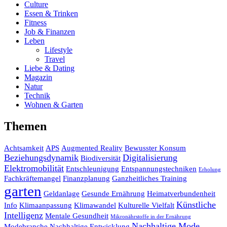
Culture
Essen & Trinken
Fitness
Job & Finanzen
Leben
Lifestyle
Travel
Liebe & Dating
Magazin
Natur
Technik
Wohnen & Garten
Themen
Achtsamkeit
APS
Augmented Reality
Bewusster Konsum
Beziehungsdynamik
Digitalisierung
Biodiversität
Elektromobilität
Entschleunigung
Entspannungstechniken
Erholung
Fachkräftemangel
Finanzplanung
Ganzheitliches Training
garten
Geldanlage
Gesunde Ernährung
Heimatverbundenheit
Künstliche
Info
Klimaanpassung
Klimawandel
Kulturelle Vielfalt
Intelligenz
Mentale Gesundheit
Mikronährstoffe in der Ernährung
Nachhaltige Mode
Modebranche
Nachhaltige Entwicklung