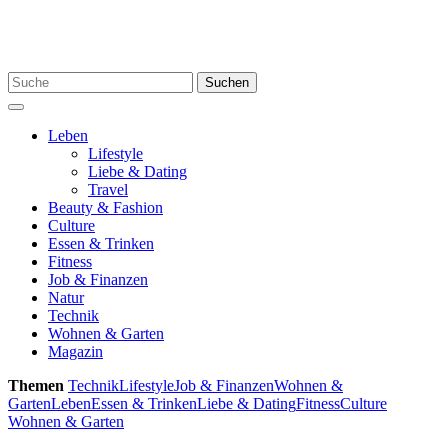
Skip
to
content
Search
Suchen
for:
Menu
Leben
Lifestyle
Liebe & Dating
Travel
Beauty & Fashion
Culture
Essen & Trinken
Fitness
Job & Finanzen
Natur
Technik
Wohnen & Garten
Magazin
Themen
Technik
Lifestyle
Job & Finanzen
Wohnen &
Garten
Leben
Essen & Trinken
Liebe & Dating
Fitness
Culture
Wohnen & Garten