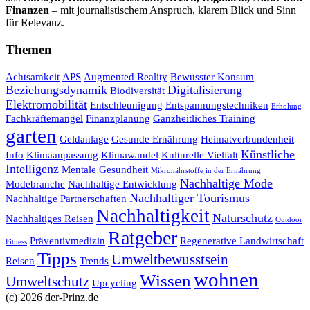
Finanzen
– mit journalistischem Anspruch, klarem Blick und Sinn
für Relevanz.
Themen
Achtsamkeit
APS
Augmented Reality
Bewusster Konsum
Beziehungsdynamik
Digitalisierung
Biodiversität
Elektromobilität
Entschleunigung
Entspannungstechniken
Erholung
Fachkräftemangel
Finanzplanung
Ganzheitliches Training
garten
Geldanlage
Gesunde Ernährung
Heimatverbundenheit
Künstliche
Info
Klimaanpassung
Klimawandel
Kulturelle Vielfalt
Intelligenz
Mentale Gesundheit
Mikronährstoffe in der Ernährung
Nachhaltige Mode
Modebranche
Nachhaltige Entwicklung
Nachhaltiger Tourismus
Nachhaltige Partnerschaften
Nachhaltigkeit
Naturschutz
Nachhaltiges Reisen
Outdoor
Ratgeber
Präventivmedizin
Regenerative Landwirtschaft
Fitness
Tipps
Umweltbewusstsein
Reisen
Trends
wohnen
Wissen
Umweltschutz
Upcycling
(c) 2026 der-Prinz.de