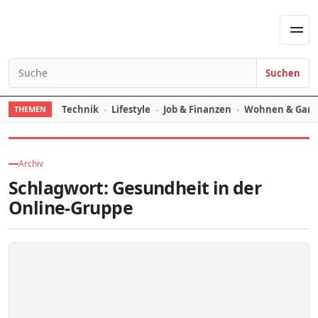
Skip to content
Men
Suchen
Search for:
Technik
Lifestyle
Job & Finanzen
Wohnen & Gart
THEMEN
Archiv
Schlagwort:
Gesundheit in der
Online-Gruppe