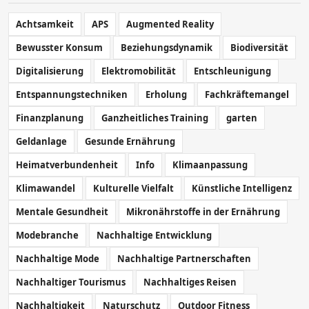
Achtsamkeit
APS
Augmented Reality
Bewusster Konsum
Beziehungsdynamik
Biodiversität
Digitalisierung
Elektromobilität
Entschleunigung
Entspannungstechniken
Erholung
Fachkräftemangel
Finanzplanung
Ganzheitliches Training
garten
Geldanlage
Gesunde Ernährung
Heimatverbundenheit
Info
Klimaanpassung
Klimawandel
Kulturelle Vielfalt
Künstliche Intelligenz
Mentale Gesundheit
Mikronährstoffe in der Ernährung
Modebranche
Nachhaltige Entwicklung
Nachhaltige Mode
Nachhaltige Partnerschaften
Nachhaltiger Tourismus
Nachhaltiges Reisen
Nachhaltigkeit
Naturschutz
Outdoor Fitness