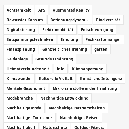
Achtsamkeit
APS
Augmented Reality
Bewusster Konsum
Beziehungsdynamik
Biodiversität
Digitalisierung
Elektromobilität
Entschleunigung
Entspannungstechniken
Erholung
Fachkräftemangel
Finanzplanung
Ganzheitliches Training
garten
Geldanlage
Gesunde Ernährung
Heimatverbundenheit
Info
Klimaanpassung
Klimawandel
Kulturelle Vielfalt
Künstliche Intelligenz
Mentale Gesundheit
Mikronährstoffe in der Ernährung
Modebranche
Nachhaltige Entwicklung
Nachhaltige Mode
Nachhaltige Partnerschaften
Nachhaltiger Tourismus
Nachhaltiges Reisen
Nachhaltigkeit
Naturschutz
Outdoor Fitness