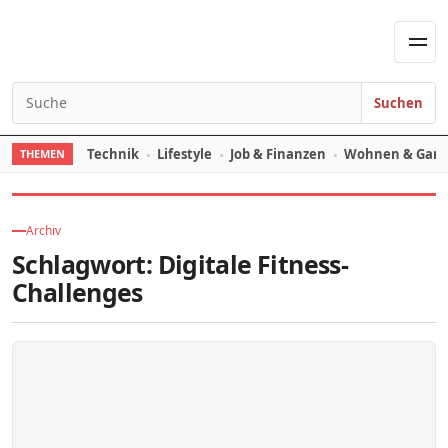
Skip to content
Men
Suchen
Search for:
Technik
Lifestyle
Job & Finanzen
Wohnen & Gart
THEMEN
Archiv
Schlagwort:
Digitale Fitness-
Challenges