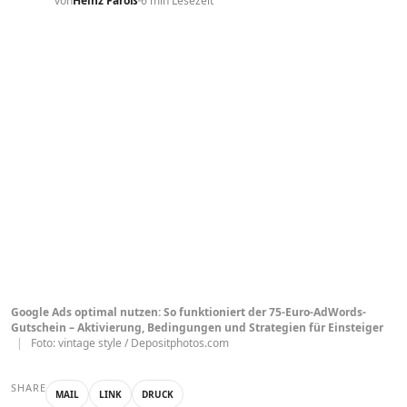
von
Heinz Faroß
6 min Lesezeit
Google Ads optimal nutzen: So funktioniert der 75-Euro-AdWords-
Gutschein – Aktivierung, Bedingungen und Strategien für Einsteiger
|
Foto: vintage style / Depositphotos.com
SHARE
MAIL
LINK
DRUCK