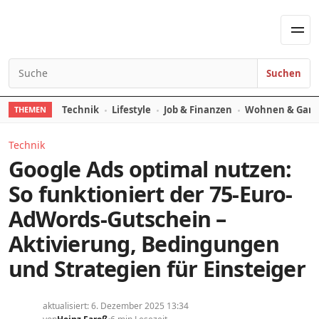
Skip to content
Men
Suchen
Search for:
Technik
Lifestyle
Job & Finanzen
Wohnen & Gart
THEMEN
Technik
Google Ads optimal nutzen:
So funktioniert der 75-Euro-
AdWords-Gutschein –
Aktivierung, Bedingungen
und Strategien für Einsteiger
aktualisiert: 6. Dezember 2025 13:34