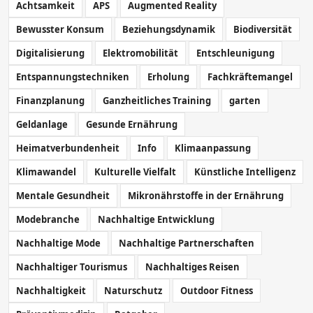
Achtsamkeit
APS
Augmented Reality
Bewusster Konsum
Beziehungsdynamik
Biodiversität
Digitalisierung
Elektromobilität
Entschleunigung
Entspannungstechniken
Erholung
Fachkräftemangel
Finanzplanung
Ganzheitliches Training
garten
Geldanlage
Gesunde Ernährung
Heimatverbundenheit
Info
Klimaanpassung
Klimawandel
Kulturelle Vielfalt
Künstliche Intelligenz
Mentale Gesundheit
Mikronährstoffe in der Ernährung
Modebranche
Nachhaltige Entwicklung
Nachhaltige Mode
Nachhaltige Partnerschaften
Nachhaltiger Tourismus
Nachhaltiges Reisen
Nachhaltigkeit
Naturschutz
Outdoor Fitness