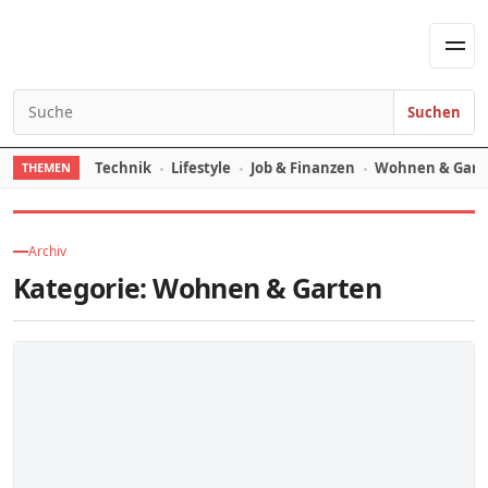
Skip to content
Men
Suchen
Search for:
Technik
Lifestyle
Job & Finanzen
Wohnen & Gart
THEMEN
Archiv
Kategorie:
Wohnen & Garten