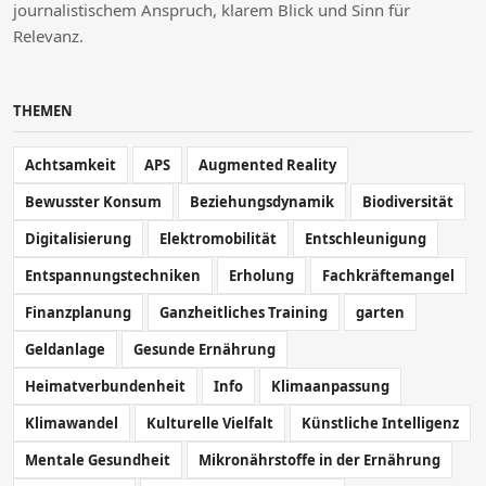
journalistischem Anspruch, klarem Blick und Sinn für
Relevanz.
THEMEN
Achtsamkeit
APS
Augmented Reality
Bewusster Konsum
Beziehungsdynamik
Biodiversität
Digitalisierung
Elektromobilität
Entschleunigung
Entspannungstechniken
Erholung
Fachkräftemangel
Finanzplanung
Ganzheitliches Training
garten
Geldanlage
Gesunde Ernährung
Heimatverbundenheit
Info
Klimaanpassung
Klimawandel
Kulturelle Vielfalt
Künstliche Intelligenz
Mentale Gesundheit
Mikronährstoffe in der Ernährung