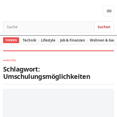
Skip to content
Men
Suchen
Search for:
Technik
Lifestyle
Job & Finanzen
Wohnen & Gart
THEMEN
Archiv
Schlagwort:
Umschulungsmöglichkeiten