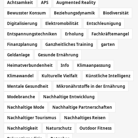
Achtsamkeit
APS
Augmented Reality
Bewusster Konsum
Beziehungsdynamik
Biodiversität
Digitalisierung
Elektromobilität
Entschleunigung
Entspannungstechniken
Erholung
Fachkräftemangel
Finanzplanung
Ganzheitliches Training
garten
Geldanlage
Gesunde Ernährung
Heimatverbundenheit
Info
Klimaanpassung
Klimawandel
Kulturelle Vielfalt
Künstliche Intelligenz
Mentale Gesundheit
Mikronährstoffe in der Ernährung
Modebranche
Nachhaltige Entwicklung
Nachhaltige Mode
Nachhaltige Partnerschaften
Nachhaltiger Tourismus
Nachhaltiges Reisen
Nachhaltigkeit
Naturschutz
Outdoor Fitness