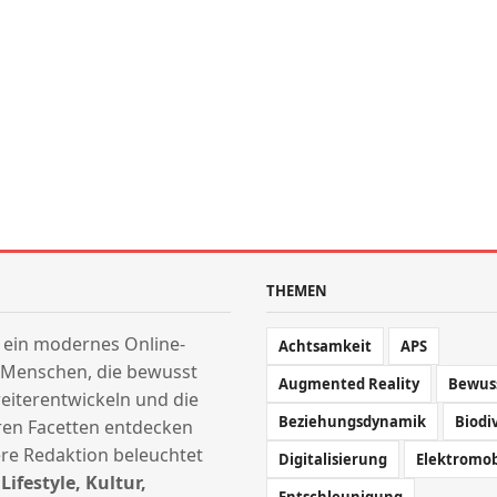
THEMEN
t ein modernes Online-
Achtsamkeit
APS
 Menschen, die bewusst
Augmented Reality
Bewus
weiterentwickeln und die
Beziehungsdynamik
Biodi
ihren Facetten entdecken
re Redaktion beleuchtet
Digitalisierung
Elektromob
s
Lifestyle, Kultur,
Entschleunigung