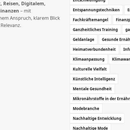
, Reisen, Digitalem,
Entspannungstechniken
E
Finanzen
– mit
chem Anspruch, klarem Blick
Fachkräftemangel
Finanz
 Relevanz.
Ganzheitliches Training
ga
Geldanlage
Gesunde Ernä
Heimatverbundenheit
Inf
Klimaanpassung
Klimawa
Kulturelle Vielfalt
Künstliche Intelligenz
Mentale Gesundheit
Mikronährstoffe in der Ernäh
Modebranche
Nachhaltige Entwicklung
Nachhaltige Mode