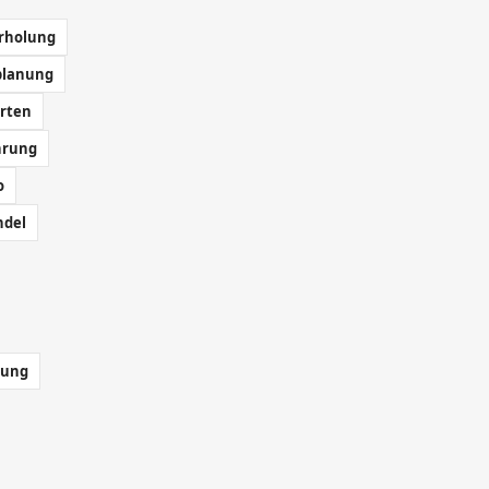
rholung
planung
rten
hrung
o
ndel
rung