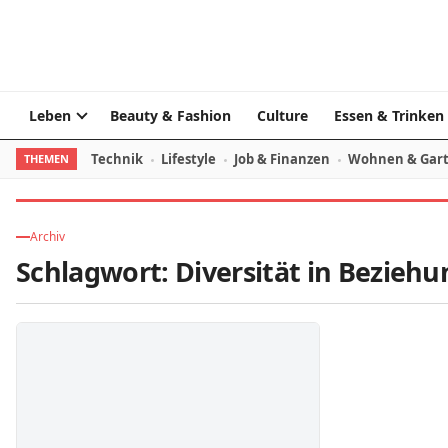
Skip to content
Leben
Beauty & Fashion
Culture
Essen & Trinken
Technik
Lifestyle
Job & Finanzen
Wohnen & Gar
THEMEN
Archiv
Schlagwort:
Diversität in Bezieh