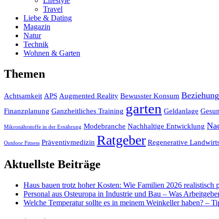
Lifestyle
Travel
Liebe & Dating
Magazin
Natur
Technik
Wohnen & Garten
Themen
Beziehun
Achtsamkeit
APS
Augmented Reality
Bewusster Konsum
garten
Finanzplanung
Ganzheitliches Training
Geldanlage
Gesun
Na
Modebranche
Nachhaltige Entwicklung
Mikronährstoffe in der Ernährung
Ratgeber
Präventivmedizin
Regenerative Landwirts
Outdoor Fitness
Aktuellste Beiträge
Haus bauen trotz hoher Kosten: Wie Familien 2026 realistisch
Personal aus Osteuropa in Industrie und Bau – Was Arbeitgebe
Welche Temperatur sollte es in meinem Weinkeller haben? – T