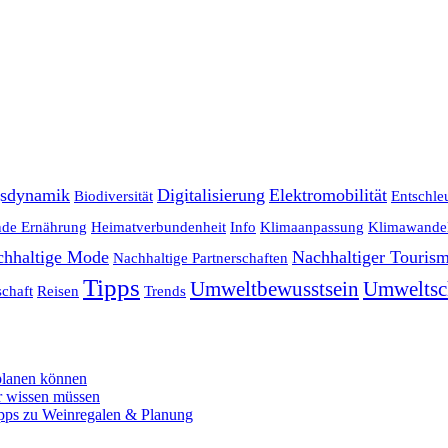
gsdynamik
Digitalisierung
Elektromobilität
Biodiversität
Entschle
de Ernährung
Heimatverbundenheit
Info
Klimaanpassung
Klimawande
chhaltige Mode
Nachhaltiger Touris
Nachhaltige Partnerschaften
Tipps
Umweltbewusstsein
Umweltsc
chaft
Reisen
Trends
 planen können
r wissen müssen
ipps zu Weinregalen & Planung