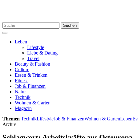
Skip
to
content
Search
Suchen
for:
Menu
Leben
Lifestyle
Liebe & Dating
Travel
Beauty & Fashion
Culture
Essen & Trinken
Fitness
Job & Finanzen
Natur
Technik
Wohnen & Garten
Magazin
Themen
Technik
Lifestyle
Job & Finanzen
Wohnen & Garten
Leben
Es
Archiv
Schlagwort:
Arbeitskräfte aus Osteuropa