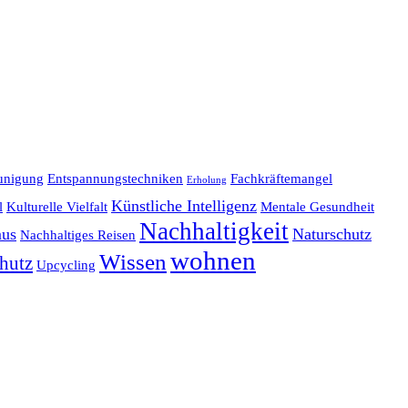
unigung
Entspannungstechniken
Fachkräftemangel
Erholung
Künstliche Intelligenz
l
Kulturelle Vielfalt
Mentale Gesundheit
Nachhaltigkeit
mus
Naturschutz
Nachhaltiges Reisen
wohnen
Wissen
hutz
Upcycling